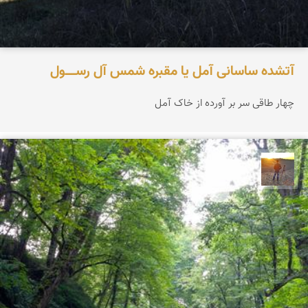
آتشده ساسانی آمل یا مقبره شمس آل‌ رســـــول
چهار طاقی سر بر آورده از خاک آمل
مهدی مخلصیان