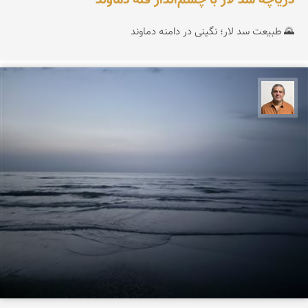
دریاچه سد لار با چشم‌انداز قله دماوند
🌄 طبیعت سد لار؛ نگینی در دامنه دماوند
مجید حمیدا