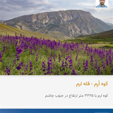
بابک ارجمندی
کوه اُرِم - قله ارم
کوه ارم با ۳۳۲۵ متر ارتفاع در جنوب چاشم