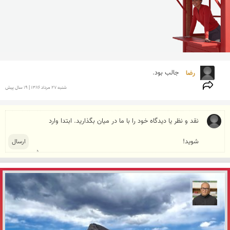
رضا 
جالب بود.
شنبه 27 مرداد 1386 | 19 سال پیش
مازیار ذاکری