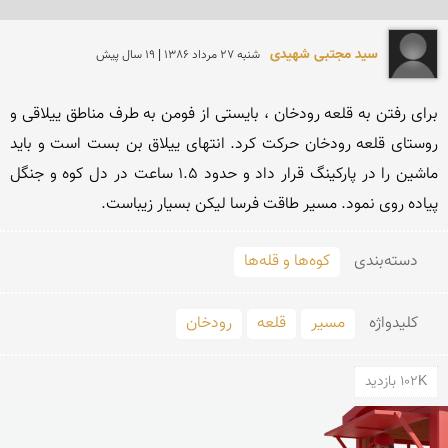
سید مجتبی شهیدی
شنبه 27 مرداد 1386 | 19 سال پیش
برای رفتن به قلعه رودخان ، بایستی از فومن به طرف مناطق ییلاقی و 
روستای قلعه رودخان حركت كرد. انتهای ییلاق بن بست است و باید 
ماشین را در پاركینگ قرار داد و حدود 1.5 ساعت در دل كوه و جنگل 
پیاده روی نمود. مسیر طاقت فرسا لیكن بسیار زیباست.
دسته‌بندی
کوه‌ها و قله‌ها
کلید‌واژه
مسیر
قلعه
رودخان
102K بازدید