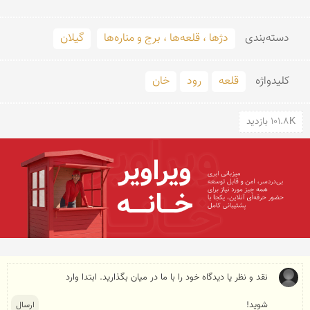
دسته‌بندی
دژها ، قلعه‌ها ، برج و مناره‌ها
گیلان
کلید‌واژه
قلعه
رود
خان
101.8K بازدید