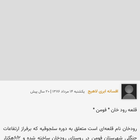
افسانه ابری لاهیج
يكشنبه 14 مرداد 1386 | 20 سال پیش
رودخان نام قلعه‌ای است متعلق به دوره سلجوقیه که برفراز ارتفاعات 
جنگلی شهرستان فومن در روستای رودخان ساخته شده و 6/2هکتار 