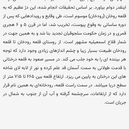
اینقدر دوام بیاورد. بر اساس تحقیقات انجام شده، این دژ عظیم که به 
قلعه روخان (رودخان) موسوم است، طى وقایع و رویدادهایى که پس از 
دوره ساسانى به وقوع پیوست، تخریب شد، اما در قرن ۵ و ۶ هجرى 
قمرى و در زمان حکومت سلجوقیان تجدید بنا شد و به همین جهت در 
شمار قلاع اسمعیلیه مشهور است. از روستای قلعه رودخان تا قلعه 
رودخان طبیعت بسیار زیبا و چشم اندازهای زیادی وجود دارد که توجه 
هر بیننده ای را به خود جلب می کند. در مسیر صعود به قلعه درختانی 
با قدمت طولانی به سمت آسمان قد علم کرده و نور از لابه لای شاخه 
های این درختان به پایین می ریزد. ارتفاع قلعه بین 665 تا 715 متر از 
سطح دریا میباشد. در سمت راست قلعه، رودخانه‌‏ای به همین نام قرار 
دارد که از ارتفاعات، سرچشمه گرفته و آب آن از جنوب به شمال در 