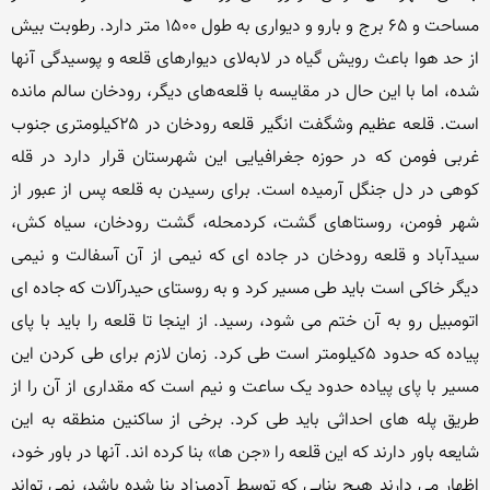
مساحت و 65 برج و بارو و دیواری به طول 1500 متر دارد. رطوبت بیش 
از حد هوا باعث رویش گیاه در لابه‌لای دیوارهای قلعه و پوسیدگی آنها 
شده، اما با این حال در مقایسه با قلعه‌های دیگر، رودخان سالم مانده 
است. قلعه عظیم وشگفت انگیر قلعه رودخان در ۲۵کیلومتری جنوب 
غربی فومن که در حوزه جغرافیایی این شهرستان قرار دارد در قله 
کوهی در دل جنگل آرمیده است. برای رسیدن به قلعه پس از عبور از 
شهر فومن، روستاهای گشت، کردمحله، گشت رودخان، سیاه کش، 
سیدآباد و قلعه رودخان در جاده ای که نیمی از آن آسفالت و نیمی 
دیگر خاکی است باید طی مسیر کرد و به روستای حیدرآلات که جاده ای 
اتومبیل رو به آن ختم می شود، رسید. از اینجا تا قلعه را باید با پای 
پیاده که حدود ۵کیلومتر است طی کرد. زمان لازم برای طی کردن این 
مسیر با پای پیاده حدود یک ساعت و نیم است که مقداری از آن را از 
طریق پله های احداثی باید طی کرد. برخى از ساکنین منطقه به این 
شایعه باور دارند که این قلعه را «جن ها» بنا کرده اند. آنها در باور خود، 
اظهار مى دارند هیچ بنایى که توسط آدمیزاد بنا شده باشد، نمى تواند 