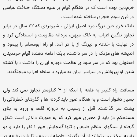
خرم‌دین بوده است كه در هنگام قیام بر علیه دستگاه خلافت عباسی 
بابک خرم دین بزرگ مرد اصیل ایرانی ، شیرمردی که 22 سال در برابر 
تجاوز ننگین اعراب به خاک میهن، مردانه مقاومت و ایستادگی کرد و 
در نهایت با خدعه و نیرنگ از پا در آمد. او راه ابومسلم را پیمود و 
اندیشه های مزدک را در سر داشت، بابک ادامه دهنده قیام خرمدینان 
اصفهان بود که در سر سودای عظمت دوباره ایران را داشت ، با کشته 
مسافت راه كلیبر به قلعه با اینكه از 3 كیلومتر تجاوز نمی كند ولی 
بسیار دشوار است و به هنگام عبور باید گردنه ها و گذرهای خطرناكی را 
پشت سر گذاشت. قبل از رسیدن به دروازه قلعه و ورود به بنای 
مستحكم دژ باید از معبری عبور كرد كه به صورت دالانی است شكل 
گرفته از سنگهای منظم طبیعی و تنها گمجایش عبور 1 نفر را دارد و دو 
نفربه سختی می توانند از آن بگذرند. فاصله این معبر تا باروی قلعه در 