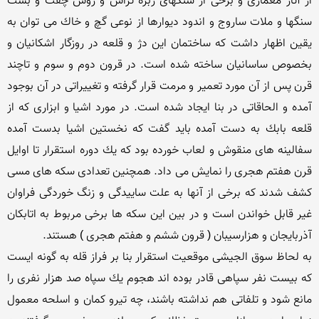
از آثار معماری و برخی از سنگهای زبره تراش و روش چفت و بست 
سنگها و ملات ساروج و اندود دیوارها از نوعی گچ و خاك می توان به 
یقین اظهار داشت كه ساختمان این دژ و قلعه در روزگار اشكانیان و 
بخصوص ساسانیان ساخته شده است. در قرون دوم و سوم و تاچند 
قرن پس از آن مورد تعمیر و مرمت قرار گرفته و تغییراتی در آن بوجود 
آمده و الحاقاتی در بنا ایجاد شده است. در مورد اشیا و ابزاری كه از 
قلعه بابك به دست آمده باید گفت كه نخستین اشیا بدست آمده 
سفالینه های منقوش و لعاب خورده بود كه یك دوره استقرار تا اوایل 
قرن هفتم هجری را نمایش می داد. همچنین تعدادی سكه های مسی 
كشف شدند كه برخی از آنها به علت ساییدگی و زنگ خوردگی فراوان 
غیر قابل خواندن است و در بین این سكه ها برخی مربوط به اتابكان 
به لحاظ سوق الجیشی موقعیت استقرار بنا بر فراز قله به گونه ایست 
كه بیست نفر سپاهی قادر بوده اند هجوم یك سپاه صد هزار نفری را 
مانع شود و تلفاتی هم نداشته باشند، چه تیرو كمان و اسلحه معمول 