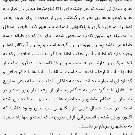
ها و سربازانی است كه هر جنبنده ای را تا كیلومترها دورتر ، از فراز دره 
ها و كوهپایه ها زیر نظر می گرفتند. پس از صعود ، برای ورود به دژ 
اصلی از مدخل دیگری با پلكانهایی نامنظم باید عبور كرد. طرفین مدخل 
دژ بوسیله دو ستون كاذب مشخص شده . بنای دژ كه دو طبقه و سه 
طبقه می باشد پس از ورودی قرار گرفته است و پس از آن تالار اصلی 
وجود دارد كه اطراف آن را هفت اطاق فرا گرفته است، اطاقهایی كه به 
تالار مركزی را دارند. در قسمت شرقی دژ تاسیسات دیگری مركب از 
اطاقها و آب انبارها ساخته شده است؛ سقف آب انبارها با طاق جناغی و 
گهواره ای استوار شده اند. محوطه داخلی آنها نیز بوسیله نوعی ساروج 
غیر قابل نفوذ گردیده و به هنگام زمستان از برف و باران پر شده و در 
تابستان و هنگام مضایق و محاصره ها از آب آنها استفاده می شده 
است. در سمت شمال غربی دژ پلكانهایی سرتاسری وجود داشته كه 
اكنون ویران شده و قسمتهایی از آن بیرون خاك است و تنها راه صعود 