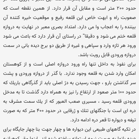
حدود 200 متر است و مقابل آن قرار دارد. از همین نقطه است كه 
صعوبت راه و ابهت خاص این قلعه رفیع و موقعیت خیره كننده آن 
بیننده را به اعجاب وا می دارد. امتداد بصری معبر در نهایت به دروازه 
قلعه ختم می شود و دقیقا" در راستای آن قرار دارد كه باعث می شود 
ورود هر تازه وارد و سپاهی و غیره از طریق دو برج دیده بانی در سمت 
برای نفوذ به داخل تنها راه ورود دروازه اصلی است و از كوهستان 
امكان وارد شدن به قلعه وجود ندارد. با گذر از دروازه ورودی و پشت 
سر گذاشتن بارو ، جهت رسیدن به دژ اصلی باید از گذرگاهی باریك كه 
حدود 100 متر صعود از ارتفاع را نیز به همراه دارد گذشت تا به مدخل 
ورودی قلعه رسید ، مسیری صعب العبور كه از یك سمت مشرف به 
دره ای است با جنگلهای تنك و ژرفایی در حدود 400 متر كه به صورت 
در تكیه گاههای طبیعی این دیواره ها و چهار جهت بنا چهار جایگاه برای 
دیده بانها به صورت نیمه استوانه ساخته شده اند. اینها مقر كوهبانیه 