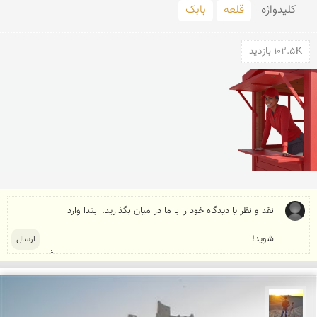
کلید‌واژه
قلعه
بابک
102.5K بازدید
مهدی مخلصیان