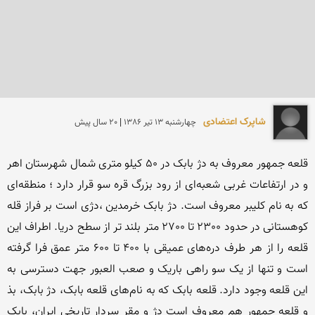
شاپرک اعتضادی
چهارشنبه 13 تير 1386 | 20 سال پیش
قلعه جمهور معروف به دژ بابک در 50 کیلو متری شمال شهرستان اهر 
و در ارتفاعات غربی شعبه‌ای از رود بزرگ قره سو قرار دارد ؛ منطقه‌ای 
که به نام کلیبر معروف است. دژ بابک خرمدین ،دژی است بر فراز قله 
کوهستانی در حدود 2300 تا 2700 متر بلند تر از سطح دریا. اطراف این 
قلعه را از هر طرف دره‌های عمیقی با 400 تا 600 متر عمق فرا گرفته 
است و تنها از یک سو راهی باریک و صعب العبور جهت دسترسی به 
این قلعه وجود دارد. قلعه بابک که به نام‌های قلعه بابک، دژ بابک، بذ 
و قلعه جمهور هم معروف است دژ و مقر سردار تاریخی ایران، بابک 