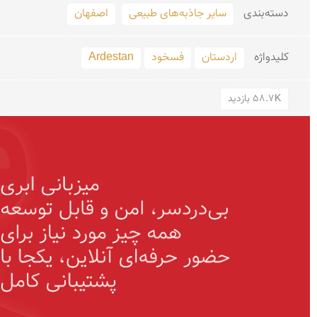
دسته‌بندی
سایر جاذبه‌های طبیعی
اصفهان
کلید‌واژه
اردستان
فسخود
Ardestan
58.7K بازدید