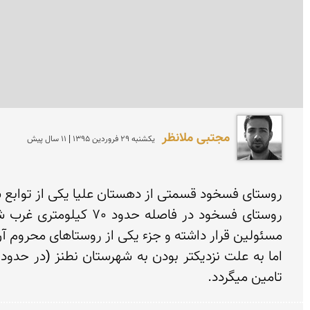
مجتبی ملانظر
يكشنبه 29 فروردين 1395 | 11 سال پیش
تامین میگردد.