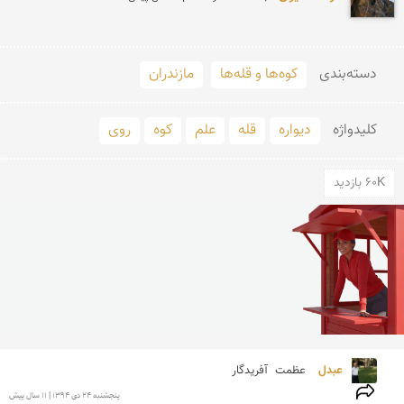
دسته‌بندی
کوه‌ها و قله‌ها
مازندران
کلید‌واژه
دیواره
قله
علم
كوه
روى
60K بازدید
عبدل 
عظمت  آفریدگار
پنجشنبه 24 دی 1394 | 11 سال پیش