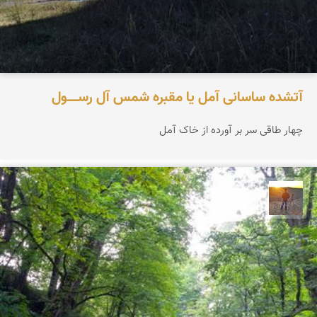
آتشده ساسانی آمل یا مقبره شمس آل‌ رســـــول
چهار طاقی سر بر آورده از خاک آمل
مهدی مخلصیان