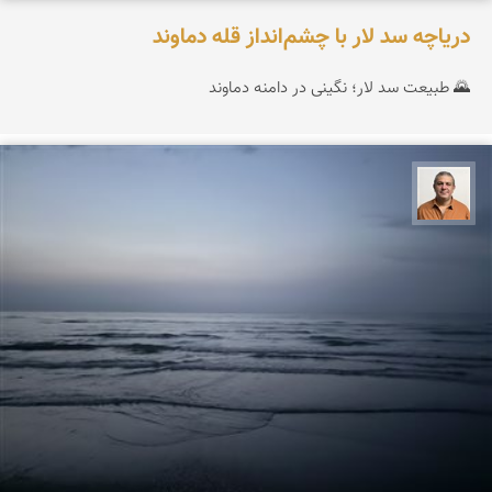
دریاچه سد لار با چشم‌انداز قله دماوند
🌄 طبیعت سد لار؛ نگینی در دامنه دماوند
مجید حمیدا