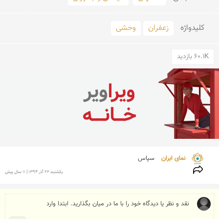
کلید‌واژه
زعفران
وحشی
60.1K بازدید
نمای ایران 
سپاس
يكشنبه 22 آذر 1394 | 11 سال پیش