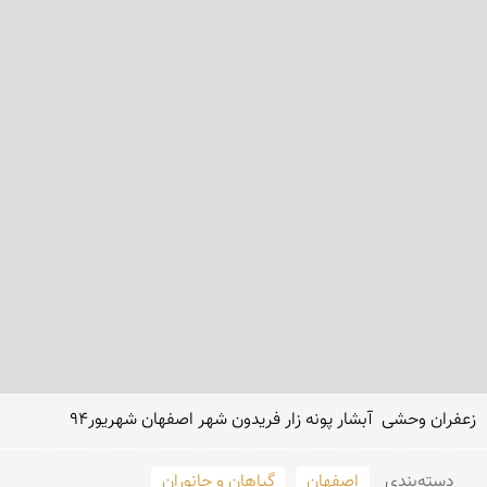
زعفران وحشی  آبشار پونه زار فریدون شهر اصفهان شهریور94
دسته‌بندی
اصفهان
گیاهان و جانوران