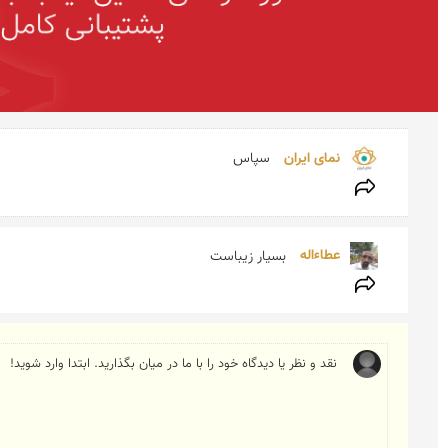
نمای ایران 
سپاس
عطاءاله 
بسیار زیباست