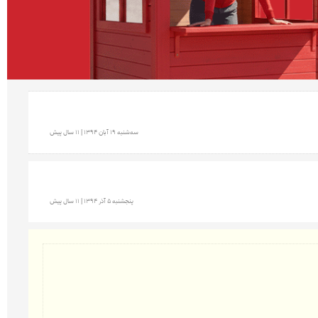
سه‌شنبه 19 آبان 1394 | 11 سال پیش
پنجشنبه 5 آذر 1394 | 11 سال پیش