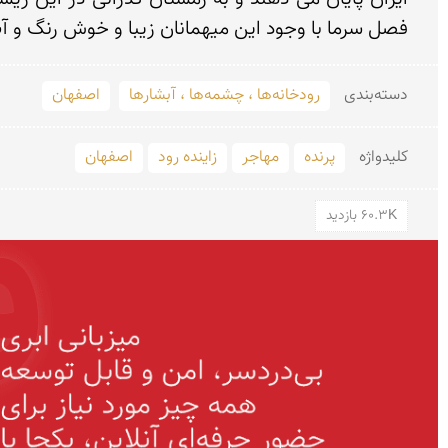
فصل سرما با وجود این میهمانان زیبا و خوش رنگ و آب
دسته‌بندی
رودخانه‌ها ، چشمه‌ها ، آبشارها
اصفهان
کلید‌واژه
پرنده
مهاجر
زاینده رود
اصفهان
60.3K بازدید