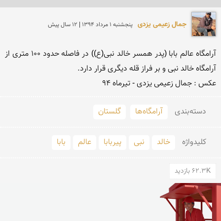
جمال زعیمی یزدی
پنجشنبه 1 مرداد 1394 | 12 سال پیش
آرامگاه عالم بابا (پدر همسر خالد نبی(ع)) در فاصله حدود 100 متری از 
عکس : جمال زعیمی یزدی - تیرماه 94
دسته‌بندی
آرامگاه‌ها
گلستان
کلید‌واژه
خالد
نبی
پیربابا
عالم
بابا
62.3K بازدید