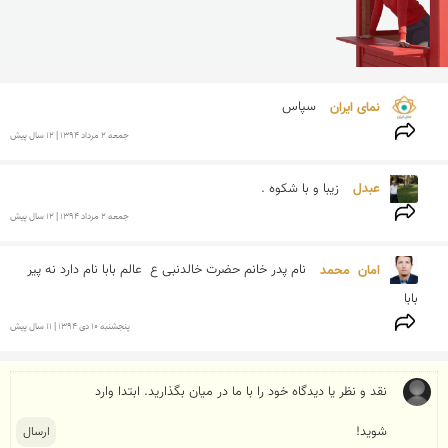
نمای ایران 
سپاس
جمعه 2 مرداد 1394 | 12 سال پیش
عبدل 
زیبا و با شکوه .
جمعه 2 مرداد 1394 | 12 سال پیش
امان  محمد 
نام پدر خانم حضرت خالدنبی ع  عالم بابا نام دارد نه پیر 
بابا
پنجشنبه 10 دی 1394 | 11 سال پیش