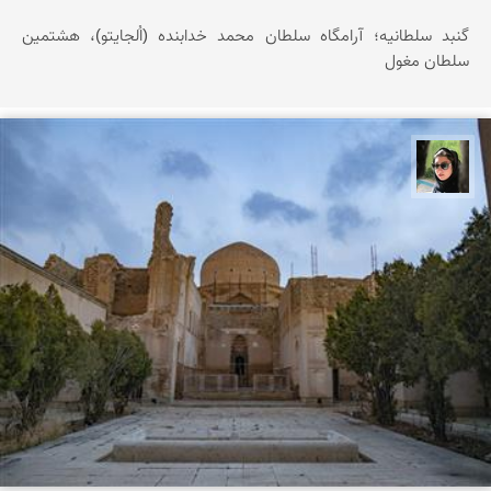
گنبد سلطانیه؛ آرامگاه سلطان محمد خدابنده (اُلجایتو)، هشتمین
سلطان مغول
سپیده اصلان