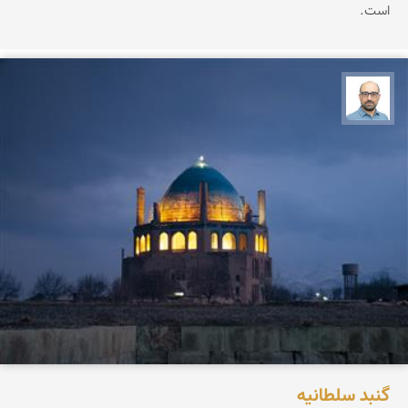
است.
بابک ارجمندی
گنبد سلطانیه