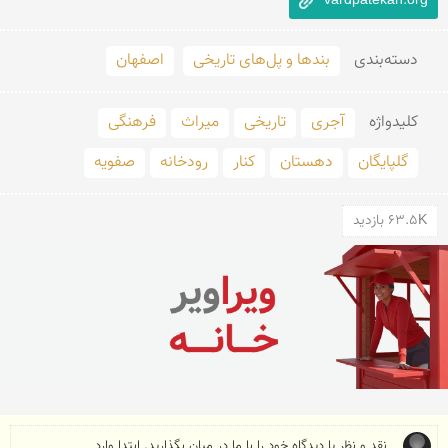
vardpatekan.org
دسته‌بندی
بندها و پل‌های تاریخی
اصفهان
کلید‌واژه
آجری
تاریخی
میراث
فرهنگی
گلپایگان
دهستان
کنار
رودخانه
صفویه
63.5K بازدید