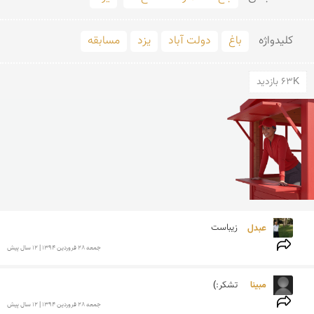
کلید‌واژه
باغ
دولت آباد
یزد
مسابقه
63K بازدید
عبدل 
زیباست
جمعه 28 فروردين 1394 | 12 سال پیش
مبینا  
تشکر:)
جمعه 28 فروردين 1394 | 12 سال پیش