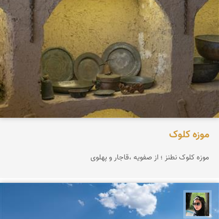
موزه کلوک
موزه کلوک نطنز ؛ از صفویه ،قاجار و پهلوی
سپیده اصلان