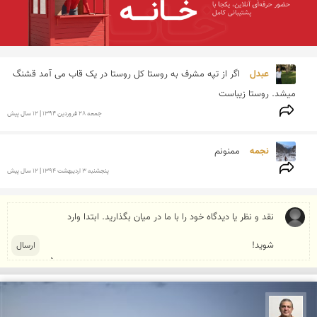
عبدل 
اگر از تپه مشرف به روستا کل روستا در یک قاب می آمد قشنگ 
میشد. روستا زیباست
جمعه 28 فروردين 1394 | 12 سال پیش
نجمه 
ممنونم
پنجشنبه 3 ارديبهشت 1394 | 12 سال پیش
مجید حمیدا