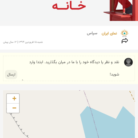
نمای ایران 
سپاس
شنبه 15 فروردين 1394 | 12 سال پیش
+
−