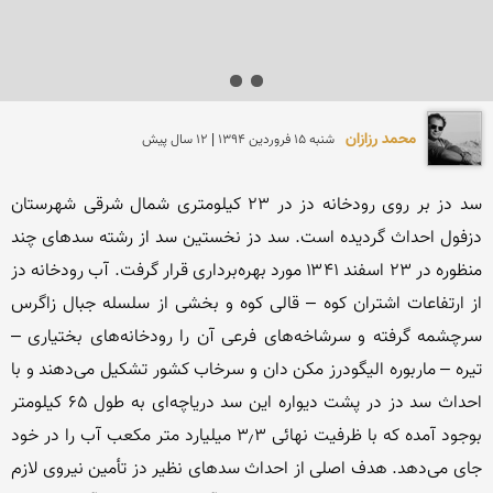
محمد رزازان
شنبه 15 فروردين 1394 | 12 سال پیش
سد دز بر روی رودخانه دز در ۲۳ کیلومتری شمال شرقی شهرستان 
دزفول احداث گردیده است. سد دز نخستین سد از رشته سدهای چند 
منظوره در ۲۳ اسفند ۱۳۴۱ مورد بهره‌برداری قرار گرفت. آب رودخانه دز 
از ارتفاعات اشتران کوه – قالی کوه و بخشی از سلسله جبال زاگرس 
سرچشمه گرفته و سرشاخه‌های فرعی آن را رودخانه‌های بختیاری –
تیره – ماربوره الیگودرز مکن دان و سرخاب کشور تشکیل می‌دهند و با 
احداث سد دز در پشت دیواره این سد دریاچه‌ای به طول ۶۵ کیلومتر 
بوجود آمده که با ظرفیت نهائی ۳٫۳ میلیارد متر مکعب آب را در خود 
جای می‌دهد. هدف اصلی از احداث سدهای نظیر دز تأمین نیروی لازم 