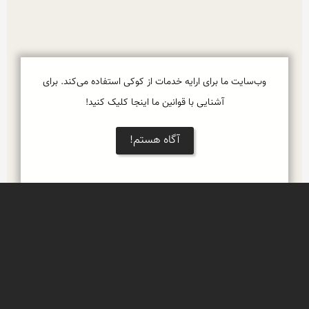
وب‌سایت ما برای ارایه خدمات از کوکی استفاده می‌کند. برای
آشنایی با قوانین ما اینجا کلیک کنید!
آگاه هستم!
Leaflet
بهار در روستای اسفرجان، در جنوب اصفهان
روستای ییلاقی اسفرجان، از توابع شهرستان شهرضا 
در استان اصفهان و در فاصله 130 کیلومتری جنوب 
مرکز استان با ارتفاع حدود 2100 متر  از سطح دریا و بر 