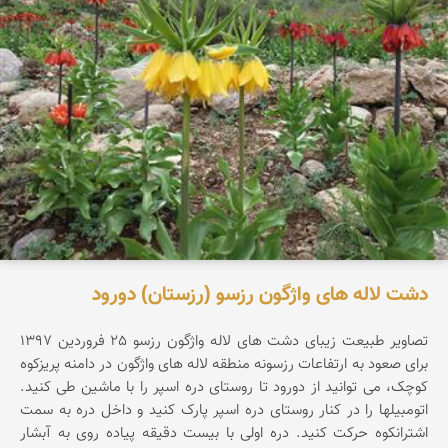
دشت لاله های واژگون رزسو (رزستان) دورود
تصاویر طبیعت زیبای دشت های لاله واژگون رزسو 25 فروردین 1397
برای صعود به ارتفاعات رزسونه منطقه لاله های واژگون در دامنه پریزکوه
کوچک، می توانید از دورود تا روستای دره اسپر را با ماشین طی کنید.
اتومبیلها را در کنار روستای دره اسپر پارک کنید و داخل دره به سمت
اشترانکوه حرکت کنید. دره اولی با بیست دقیقه پیاده روی به آبشار