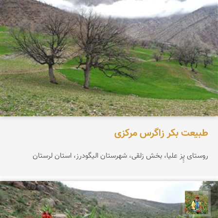
طبیعت بکر زاگرس مرکزی
روستای پِِز علیا، بخش زلقی، شهرستان الیگودرز، استان لرستان
اسفندیار خدایی