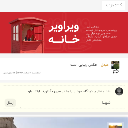
64K بازدید
عبدل 
عکس زیبایی است 
پنجشنبه 7 اسفند 1393 | 12 سال پیش