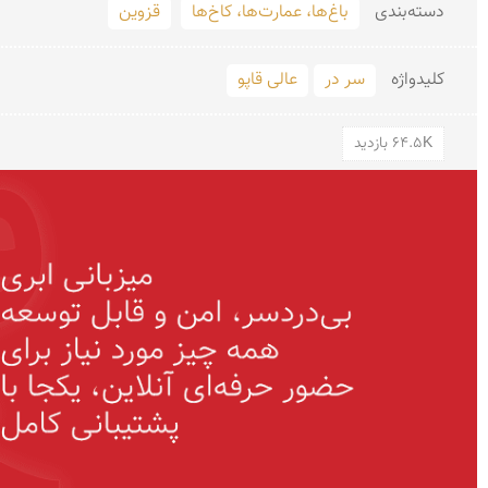
دسته‌بندی
باغ‌ها، عمارت‌ها، کاخ‌ها
قزوین
کلید‌واژه
سر در
عالی قاپو
64.5K بازدید