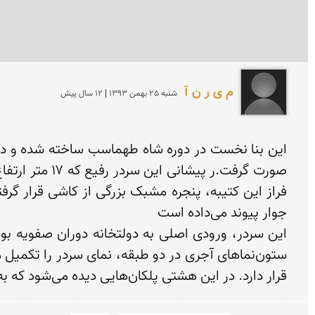
م ی ر ن آ
شنبه 25 بهمن 1393 | 12 سال پیش
قرار دارد. در این هشتی پلکان‌هایی دیده می‌شود که به طبقه بالا - جایگاه نقاره‌زنان - راه می‌یابند. کتیبه و شباک کاشی، تنها تزیینات باقی‌مانده در ایوان ورودی است