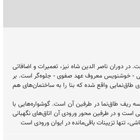
این بنا نخست در دوره شاه طهماسب ساخته شده و در زمان شاه عباس اول به‌صورت کنونی تغییر شکل یافته است. در دوران ناصر الدین شاه نیز، تعمیرات و اضافاتی 
صورت گرفت.ر پیشانی این سردر رفیع که ۱۷ متر ارتفاع دارد، کتیبه‌ای با کاشی معرق به خط ثلث از علی‌رضا عباسی - خوشنویس معروف عهد صفوی - جلوه‌گر است. بر 
فراز این کتیبه، پنجره مشبک بزرگی از کاشی قرار گرفته است. بیش از دو گوشوار بلند در طرفین سردر که بر بالای طاق‌نمایی واقع شده که بنا را به ساختمان‌های هم 
این سردر، ورودی اصلی به دولتخانه دوران صفویه بود. بنای سر در شامل ایوان رفیع ورودی با قوس تیزه‌دار و سه ریف طاق‌نما در طرفین آن است. گوشواره‌هایی با 
ستون‌نماهای آجری در دو طبقه، نمای سردر را تکمیل می‌کنند. هشتی متصل به ایوان ورودی به شکل هشت ضلعی است و در طرفین محور ورودی آن اتاق‌های نگهبانی 