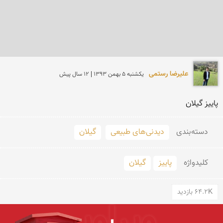
علیرضا رستمی
يكشنبه 5 بهمن 1393 | 12 سال پیش
پاییز گیلان
دسته‌بندی
دیدنی‌های طبیعی
گیلان
کلید‌واژه
پاییز
گیلان
64.2K بازدید