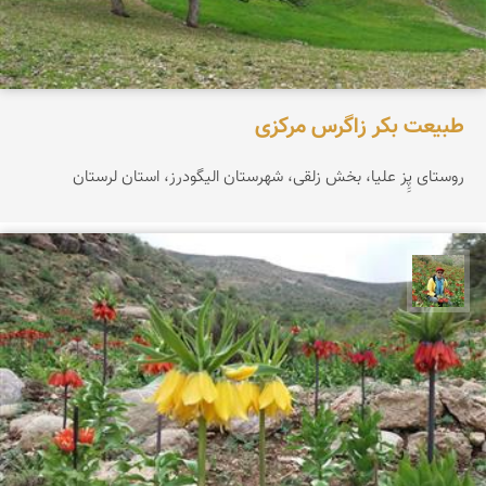
طبیعت بکر زاگرس مرکزی
روستای پِِز علیا، بخش زلقی، شهرستان الیگودرز، استان لرستان
اسفندیار خدایی