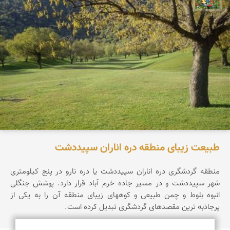
طبیعت زیبای منطقه دره اناران سپیددشت
منطقه گردشگری دره اناران سپیددشت یا دره نارو در پنج کیلومتری
شهر سپیددشت و در مسیر جاده خرم آباد قرار دارد. پوشش جنگلی
انبوه بلوط و چمن طبیعی و کوههای زیبای منطقه آن را به یکی از
پرجاذبه ترین مقصدهای گردشگری تبدیل کرده است.