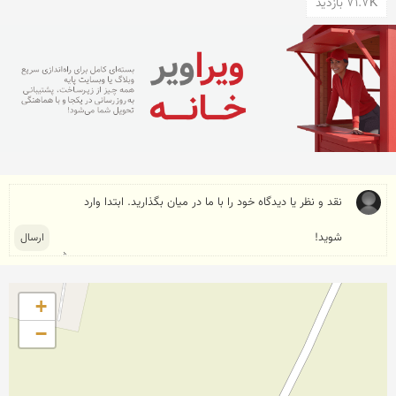
71.7K بازدید
+
−