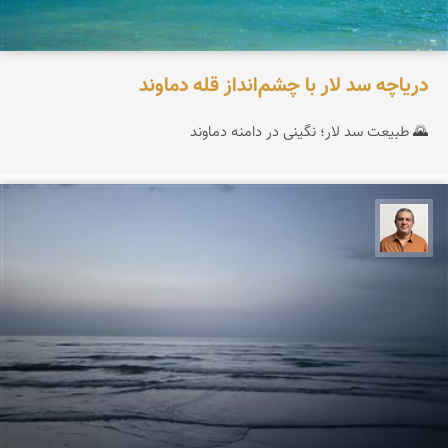
دریاچه سد لار با چشم‌انداز قله دماوند
🌄 طبیعت سد لار؛ نگینی در دامنه دماوند
مجید حمیدا