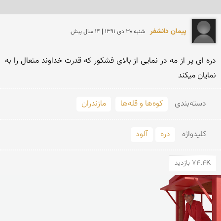
پیمان دانشفر
شنبه 30 دی 1391 | 14 سال پیش
دره ای پر از مه در نمایی از بالای فشكور كه قدرت خداوند متعال را به 
نمایان میكند
دسته‌بندی
کوه‌ها و قله‌ها
مازندران
کلید‌واژه
دره
آلود
74.4K بازدید