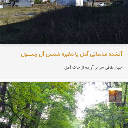
آتشده ساسانی آمل یا مقبره شمس آل‌ رســـــول
چهار طاقی سر بر آورده از خاک آمل
مهدی مخلصیان