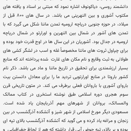
دانشمند روسی، دیاکونوف اشاره نمود که مبتنی بر اسناد و یافته های 
مکتوب آشوری و بین النهرینی می باشد. در سال های 800 قبل از 
میلاد، در حوزه جنوبی دریاچه ارومیه تمدن ماننا شکل می گیرد که با 
تمدن های آشور در شمال بین النهرین و اورارتو در شمال دریاچه 
ارومیه در جدال بود. آشوریان در این سال ها در اوج قدرت خود بوده و 
برای چپاول ثروت های ماننا مخصوصاً غله و اسب در لشگر کشی های 
طولانی به ثبت وقایع و نام مکان های غارت  شده پرداخته اند که منابع 
بسیار ارزشمندی برای تحقیق در تاریخ ماننا و ماد می باشد. ذکر نام 
کشور باروتا در منابع اورارتویی تردید ما را برای معادل دانستن بیت 
باروای آشوری با باروانان فعلی برطرف می کند. در متون تاریخی قرن 
سوم هجری دوره اسلامی طبق نوشته استخری در کتاب ممالک 
والمسالک، بروانان از شهرهای مهم آذربایجان یاد شده است. 
مسعودی دیگر مورخ اسلامی از شهر شیز و آتشکده آذرگشسب در بین 
زنجان و مراغه یاد کرده و می گوید که آتشکده آذرگشسب بالای تپه ای 
بوده و بر بالای تپه حوض آبی قرار داشته که هم از لحاظ جغرافیایی  و 