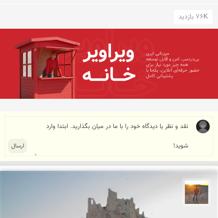
76K بازدید
مهدی مخلصیان