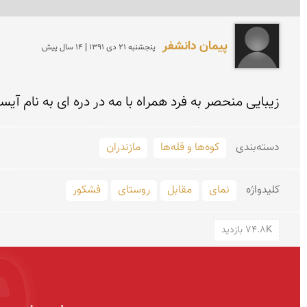
پیمان دانشفر
پنجشنبه 21 دی 1391 | 14 سال پیش
زیبایی منحصر به فرد همراه با مه در دره ای به نام آیسو
دسته‌بندی
کوه‌ها و قله‌ها
مازندران
کلید‌واژه
نمای
مقابل
روستای
فشكور
74.8K بازدید