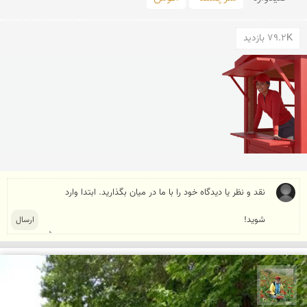
79.2K بازدید
اسفندیار خدایی