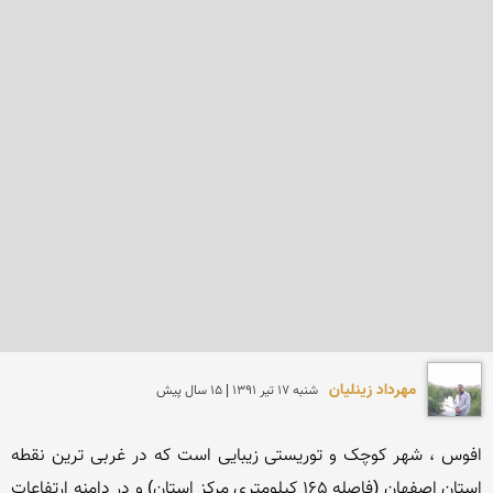
مهرداد زینلیان
شنبه 17 تير 1391 | 15 سال پیش
افوس ، شهر کوچک و توریستی زیبایی است که در غربی ترین نقطه 
استان اصفهان (فاصله 165 کیلومتری مرکز استان) و در دامنه ارتفاعات 