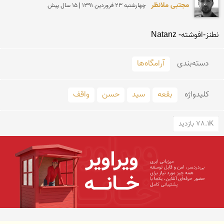
مجتبی ملانظر
چهارشنبه 23 فروردين 1391 | 15 سال پیش
نطنز-افوشته- Natanz
دسته‌بندی
آرامگاه‌ها
کلید‌واژه
بقعه
سید
حسن
واقف
78.1K بازدید