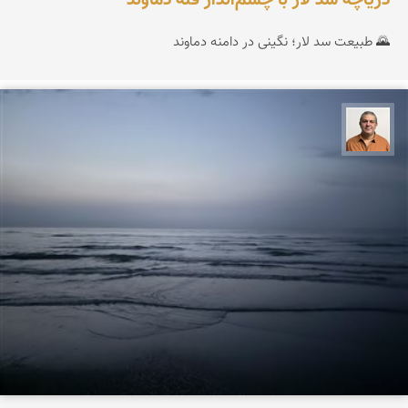
دریاچه سد لار با چشم‌انداز قله دماوند
🌄 طبیعت سد لار؛ نگینی در دامنه دماوند
مجید حمیدا