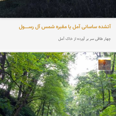
آتشده ساسانی آمل یا مقبره شمس آل‌ رســـــول
چهار طاقی سر بر آورده از خاک آمل
مهدی مخلصیان