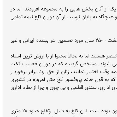
ساخت تخت جمشید در دوران حکومت داریوش، پسرش خشیارشا و پسرزاده‌اش اردشیر یکم ادامه داشت و هر یک از آنان بخش هایی را به مجموعه افزودند. اما در 
واقع ساخت وساز تخت جمشید تا ۱۸۸ سال، یعنی پایان حکومت هخامنشیان در ۳۳۰ پیش از میلاد ادامه داشت و هیچگاه به پایان نرسید. از آن دوران کاخ نیمه تمامی 
تخت جمشید مملو از شگفتی و فرهنگ درخشان مردمانی است که حتی خرابه و ویرانه های آن امروز پس از گذشت ۲۵۰۰ سال مورد تحسین هر بیننده ایرانی و غیر 
۱٫ تا کنون بیش از ۳۰ هزار گل نبشته از کاوش های تخت جمشید به دست آمده که از نظر ابعاد و متن کوچک و مختصر هستند اما به لحاظ محتوا از با ارزش ترین اسناد 
دوران هخامنشی به شمار می روند. بر اساس این گل نبشته ها که در حال حاضر اکثر آنها در آمریکا نگهداری می شوند، مشخص گردیده که در دوران فعالیت تخت 
جمشید، به کارگران دستمزد پرداخت می شده، حقوق زن و مرد برابر بوده، زنان می توانستند کار کنند و یا کار نیمه وقت اختیار نمایند، زنان از حق ارث برابر برخوردار 
بودند، مادران از حقوق زایمان و کودکان از حمایت های اجتماعی بهره مند می گشتند. این همه تامین اجتماعی که به قول خانم پروفسور کخ حتی امروزه در کشوری 
مانند آلمان هم بطور کامل انجام نمی شود، برای ۵۰۰ سال پیش از میلاد به معجزه می ماند. بی شک گل نبشته های اداری، سندی قطعی و بی چون و چرا از نظام اداری 
۲٫ آپادانا یا تالار ستون دار، کاخی است که بیش از ده هزار متر مربع وسعت دارد و در زمان باستان دارای ۷۲ ستون بوده است. این کاخ به دلیل ارتفاع حدود ۲۰ متری 