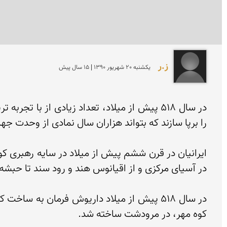
ز.ر
يكشنبه 20 شهريور 1390 | 15 سال پیش