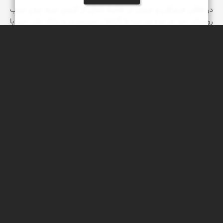
در تلاقی هرمزگان و کرمان در فاصله اندکی از گرمای خرما پزان جنوب
روستای خبر در دره ای زیبا با گیاهان سردسیری و پارک ملی خبر با
پوشش گیاهی و جانوری هر بیننده ای را به تحسین وامیدارد
مجید حاجی پور‍‍‍
روستای پش