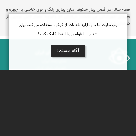
همه ساله در فصل بهار‍ شکوفه های بهاری رنگ و بوی خاصی به چهره و
سیمای شهرکدکن می بخشند درختان آلو وآلوچه مقدار قابل توجهی از
درختان شهر کدکن را در بر می گیرند.
وب‌سایت ما برای ارایه خدمات از کوکی استفاده می‌کند. برای
آشنایی با قوانین ما اینجا کلیک کنید!
آگاه هستم!
درباره نمای ایران
نمای زنده ایران
راهنمای نمای ایران
© ۱۳۷۹-۱۴۰۵ نمای ایران
همکاری با نمای ایران
نقشه ایران
دریاچه کویر
جغرافیای گردشگری
خبرنامه
دیدنی‌های طبیعی ایران
جشنواره‌های نمای ایران
جاذبه‌های تاریخی ایران
بوم‌گردی‌ها
دانستنی‌های فرهنگی
محتوای آموزشی
کوه‌ها و قله‌های ایران
پیکمی