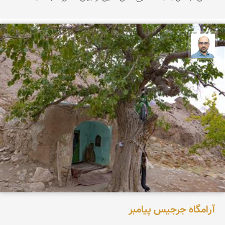
بابک ارجمندی
آرامگاه جرجیس پیامبر