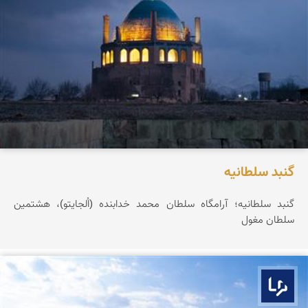
گنبد سلطانیه
گنبد سلطانیه؛ آرامگاه سلطان محمد خدابنده (اُلجایتو)، هشتمین
سلطان مغول
بوم ما