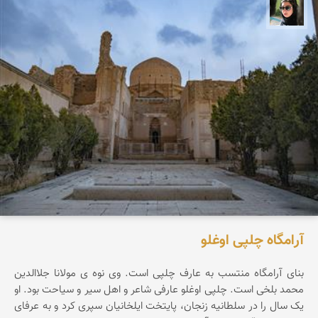
سپیده اصلان
آرامگاه چلپی اوغلو
بنای آرامگاه منتسب به عارف چلپی است. وی نوه ی مولانا جلاالدین
محمد بلخی است. چلپی اوغلو عارفی شاعر و اهل سیر و سیاحت بود. او
یک سال را در سلطانیه زنجان، پایتخت ایلخانیان سپری کرد و به عرفای