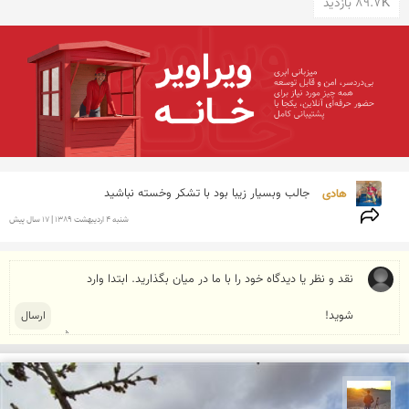
89.7K بازدید
هادی 
جالب وبسیار زیبا بود با تشكر وخسته نباشید
شنبه 4 ارديبهشت 1389 | 17 سال پیش
مهدی مخلصیان