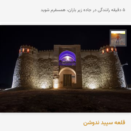
۵ دقیقه رانندگی در جاده زیر باران، همسفرم شوید
مهدی مخلصیان
قلعه سپید ندوشن