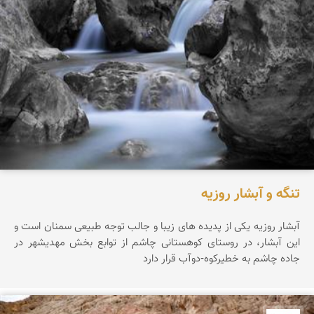
تنگه و آبشار روزیه
آبشار روزيه يکی از پديده های زيبا و جالب توجه طبيعی سمنان است و
اين آبشار، در روستای کوهستانی چاشم از توابع بخش مهديشهر در
جاده چاشم به خطیرکوه-دوآب قرار دارد