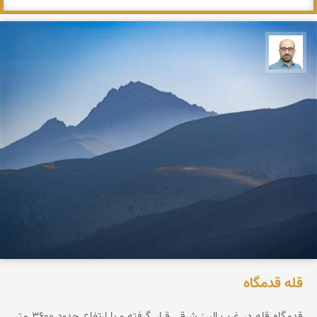
بابک ارجمندی
قله قدمگاه
قدمگاه قله در غرب البرز شرقی قرار گرفته و با ارتفاع حدود ۳۶0۰ متر