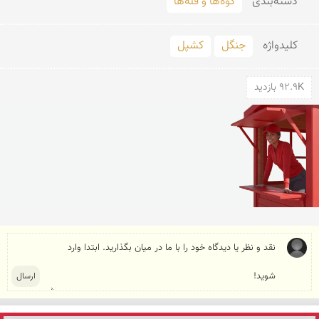
دسته‌بندی
کوه‌ها و قله‌ها
کلید‌واژه
جنگل
کشپل
92.9K بازدید