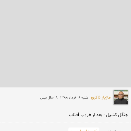
مازیار ذاکری
شنبه 16 خرداد 1388 | 18 سال پیش
جنگل کشپل - بعد از غروب آفتاب