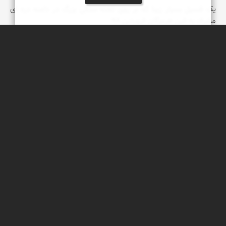
یک فسیل بسیار زیبا که بر روی تخته سنگی بزرگ در دامنه دره ای
مشرف به فین هرمزگان فروردین 98
عبدل شعبانی