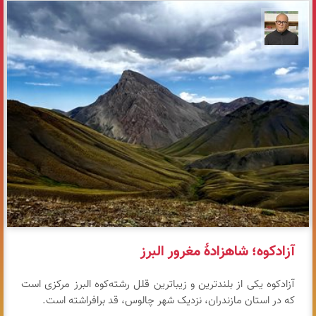
مازیار ذاکری
آزادکوه؛ شاهزادهٔ مغرور البرز
آزادکوه یکی از بلندترین و زیباترین قلل رشته‌کوه البرز مرکزی است
که در استان مازندران، نزدیک شهر چالوس، قد برافراشته است.