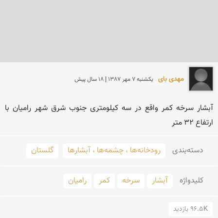
مهدی بای
يكشنبه 7 مهر 1387 | 18 سال پیش
آبشار سرخه کمر واقع در سه کیلومتری جنوب شرق شهر رامیان با 
ارتفاع 32 متر
دسته‌بندی
رودخانه‌ها ، چشمه‌ها ، آبشارها
گلستان
کلید‌واژه
آبشار
سرخه
کمر
رامیان
96.5K بازدید