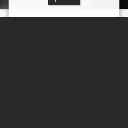
تنگه و آبشار روزیه
آبشار روزيه يکی از پديده های زيبا و جالب توجه طبيعی سمنان است و
اين آبشار، در روستای کوهستانی چاشم از توابع بخش مهديشهر در
جاده چاشم به خطیرکوه-دوآب قرار دارد
دریاچه کویر