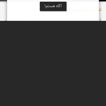
آگاه هستم!
تنگه و آبشار روزیه
آبشار روزيه يکی از پديده های زيبا و جالب توجه طبيعی سمنان است و
اين آبشار، در روستای کوهستانی چاشم از توابع بخش مهديشهر در
جاده چاشم به خطیرکوه-دوآب قرار دارد
دریاچه کویر