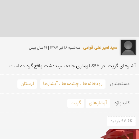
سید امیر علی قوامی
سه‌شنبه 18 تير 1387 | 19 سال پیش
آشارهای گریت  در 65کیلومتری جاده سپیددشت واقع گردیده است
دسته‌بندی
رودخانه‌ها ، چشمه‌ها ، آبشارها
لرستان
کلید‌واژه
آبشارهای
گریت
97.6K بازدید