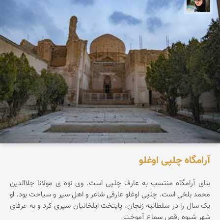
آرامگاه چلپی اوغلو
بنای آرامگاه منتسب به عارف چلپی است. وی نوه ی مولانا جلاالدین
محمد بلخی است. چلپی اوغلو عارفی شاعر و اهل سیر و سیاحت بود. او
یک سال را در سلطانیه زنجان، پایتخت ایلخانیان سپری کرد و به عرفای
شهر شیوه رقص سماع آموخت.