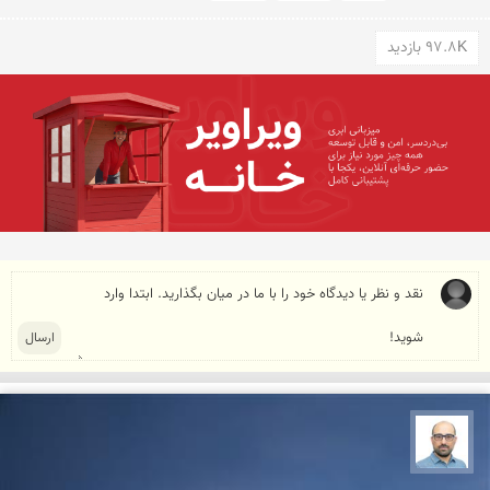
97.8K بازدید
بابک ارجمندی