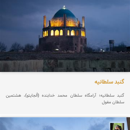
گنبد سلطانیه
گنبد سلطانیه؛ آرامگاه سلطان محمد خدابنده (اُلجایتو)، هشتمین
سلطان مغول
سپیده اصلان