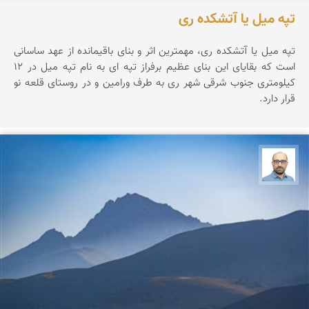
تپه میل یا آتشکده ری
تپه ميل يا آتشكده ری، مهمترين اثر و بنای باقيمانده از عهد ساسانی
است كه بقايای اين بنای عظيم برفراز تپه ای به نام تپه ميل در 12
كيلومتری جنوب شرقی شهر ری به طرف ورامين و در روستای قلعه نو
قرار دارد.
بابک ارجمندی