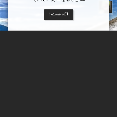
آشنایی با قوانین ما اینجا کلیک کنید!
سپیده اصلان
آگاه هستم!
سنگ آرزو
کوه گاوازنگ زنجان، مجموعه ائل داغی، قله سنبله.