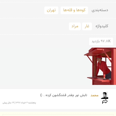
دسته‌بندی
کوه‌ها و قله‌ها
تهران
کلید‌واژه
غار
مراد
97.8K بازدید
محمد 
تابش نور چقدر قشنگشون کرده . :) 
پنجشنبه 2 خرداد 1387 | 19 سال پیش