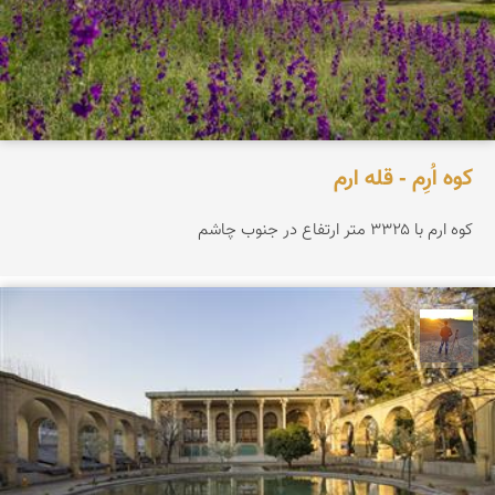
کوه اُرِم - قله ارم
کوه ارم با ۳۳۲۵ متر ارتفاع در جنوب چاشم
مهدی مخلصیان