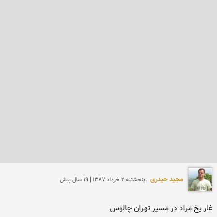
مجید حیدری
پنجشنبه 2 خرداد 1387 | 19 سال پیش
غار یخ مراد در مسیر تهران چالوس