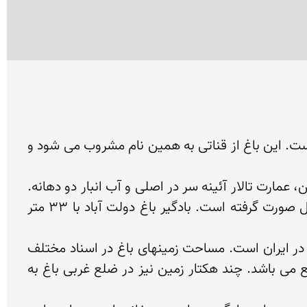
باغ دولت آباد یکی از باغهای معروف ایرانی است که در زمان محمد تقی خان (دوره زندیه) طراحی و ساخته شده است. این باغ از قناتی به همین نام مشروب می شود و 
عمارت سر در جنوبی، شتر خان و اصطبل ها، عمارت حرمسرا و عمارت هشتی بادگیر، آشپزخانه، عمارت بهشت آئین، عمارت تالار آئینه سر در اصلی و آب انبار دو دهانه. 
جالب ترین بنای مجموعه را عمارت هشتی و بادگیر تشکیل می دهد که تلفیق جریان آب و هوا به زیباترین شکل صورت گرفته است. بادگیر باغ دولت آباد با 33 متر 
اغ دولت‌آباد یزد كه یكی از باغهای بزرگ ایران و از آثار دوره زندیه می‌باشد دارای مرتفع‌ترین بادگیر شناسایی شده در ایران است. مساحت زمینهای باغ در اسناد مختلف 
تاریخی ۲۰۰۰ جریب ذكر گردیده است. مساحت كل عرصه و اعیان این باغ كه محصور است حدود ۴۰۰۰۰ متر مربع می باشد. چند هكتار زمین نیز در ضلع غربی باغ به 