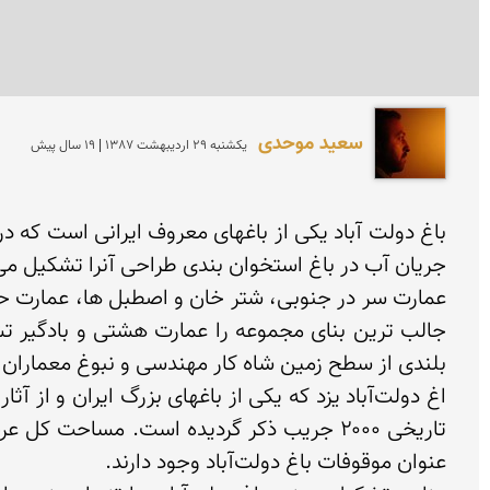
سعید موحدی
يكشنبه 29 ارديبهشت 1387 | 19 سال پیش