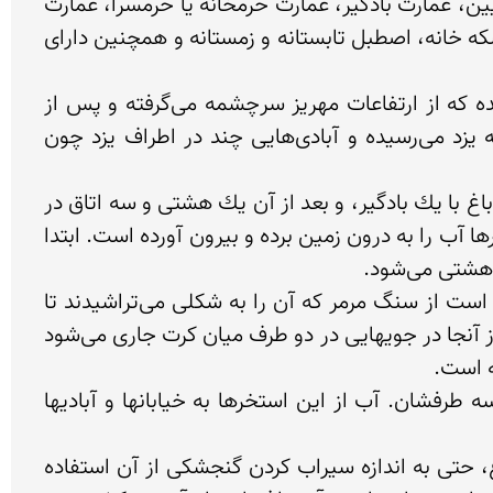
عناصر تشكیل دهنده باغ دولت‌آباد عبارتند از چند عمارت شامل: عمارت تالار آیینه، عمارت سردر، عمارت بهشت آیین، عمارت بادگیر، عمارت حرمخانه یا حرمسرا، عمارت 
تهرانی، عمارت مستخدمین یا خانه‌ی خدم و حشم و آشپزخانه‌ها و دیوانخانه به شكل مثمن، ساباط، آب انبار، درشكه خانه، اصطبل تابستانه و زمستانه و همچنین دارای 
قنات تاریخی عظیم و مهم دولت‌آباد با قدمتی بیش از دویست سال از بهم پیوستن پنج رشته قنات تشكیل شده كه از ارتفاعات مهریز سرچشمه می‌گرفته و پس از 
مشروب نمودن بخشی از اراضی مهریز و به كار انداختن چند آسیاب آبی و پس از طی بیش از ۵۰ كیلومتــر به یزد می‌رسیده و آبادی‌هایی چند در اطراف یزد چون 
اما این باغ در حال حاضر توسط چاه نیمه عمیق مجاور باغ آبیاری می‌شود. در باغ دولت آباد یزد كه بنایی در بالای باغ با یك بادگیر، و بعد از آن یك هشتی و سه اتاق در 
بالا و طرفین آن، و یك بنا در سمت راست و یك بنا در سمت چپ و یك سردر دارد، معمار با بازی وصف ناپذیری بارها آب را به درون زمین برده و بیرون آورده است. ابتدا 
از وسط هشتی به سه حوض كشیده دراز در سه شاه‌نشین می‌رود. در مقابل ((ارسی)) اتاقها سه ((سینه كبكی)) است از سنگ مرمر كه آن را به شكلی می‌تراشیدند تا 
موج ایجاد كند و آب را وقتی كه كم است بیشتر نشان دهد. آب از هرسینه كبكی وارد یك حوض كلگی می‌شود، و از آنجا در جویهایی در دو طرف میان كرت جاری می‌شود 
بعد از آن آب از زیر سردر عمارت بیرون می‌رفت و به یك استخر بزرگ ۱۲ ضلعی می‌رسید و به استخر دیگر در سه طرفشان. آب از این استخرها به خیابانها و آبادیها 
سازنده باغ دولت‌آباد در وقفنامه‌اش نوشته است خدا لعنت كند آن كسی را كه قبل از بیرون آمدن آب از این باغ، حتی به اندازه سیراب كردن گنجشكی از آن استفاده 