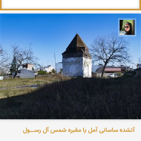
سپیده اصلان
آتشده ساسانی آمل یا مقبره شمس آل‌ رســـــول