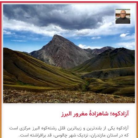
مازیار ذاکری
آزادکوه؛ شاهزادهٔ مغرور البرز
آزادکوه یکی از بلندترین و زیباترین قلل رشته‌کوه البرز مرکزی است
که در استان مازندران، نزدیک شهر چالوس، قد برافراشته است.