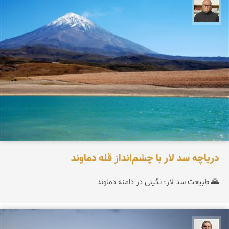
مازیار ذاکری
دریاچه سد لار با چشم‌انداز قله دماوند
🌄 طبیعت سد لار؛ نگینی در دامنه دماوند