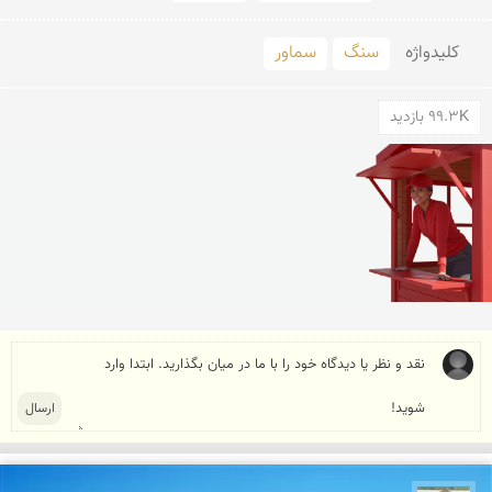
کلید‌واژه
سنگ
سماور
99.3K بازدید