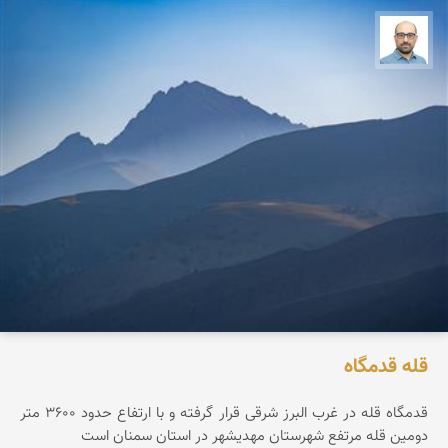
بابک ارجمندی
قله قدمگاه
قدمگاه قله در غرب البرز شرقی قرار گرفته و با ارتفاع حدود ۳۶0۰ متر
دومین قله مرتفع شهرستان مهدیشهر در استان سمنان است