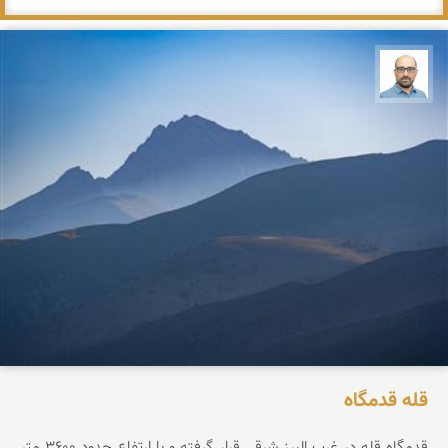
بابک ارجمندی
قله قدمگاه
قدمگاه قله در غرب البرز شرقی قرار گرفته و با ارتفاع حدود ۳۶0۰ متر