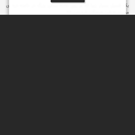
یک فسیل بسیار زیبا که بر روی تخته سنگی بزرگ در دامنه دره ای
مشرف به فین هرمزگان فروردین 98
عبدل شعبانی