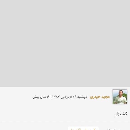
مجید حیدری
دوشنبه 26 فروردين 1387 | 19 سال پیش
كشتزار