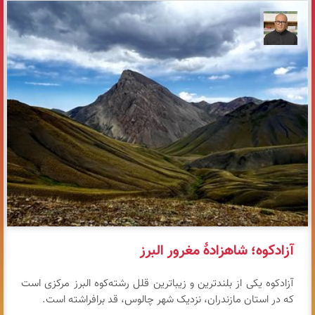
مازیار ذاکری
آزادکوه؛ شاهزادهٔ مغرور البرز
آزادکوه یکی از بلندترین و زیباترین قلل رشته‌کوه البرز مرکزی است
که در استان مازندران، نزدیک شهر چالوس، قد برافراشته است.