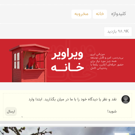
کلید‌واژه
خانه
مخروبه
98.9K بازدید