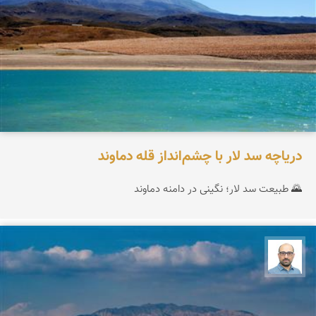
دریاچه سد لار با چشم‌انداز قله دماوند
🌄 طبیعت سد لار؛ نگینی در دامنه دماوند
بابک ارجمندی