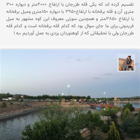
تقسیم کرده اند که یکی قله طزرجان با ارتفاع 4000متر و دیواره 300
متری آن و قله برفخانه با ارتفاع3950 با دیواره 150متری ومیل برفخانه
با ارتفاع 3850متر و همچنین سوزنی معروف این کوه مشهور به میل
فریدونی.برای ما جای سوال بود که کدام قله برفخانه است و کدام قله
طزرجان ولی با تحقیقاتی که از کوهنوردان یزدی به عمل آوردیم ،به ا
جمال زعیمی یزدی