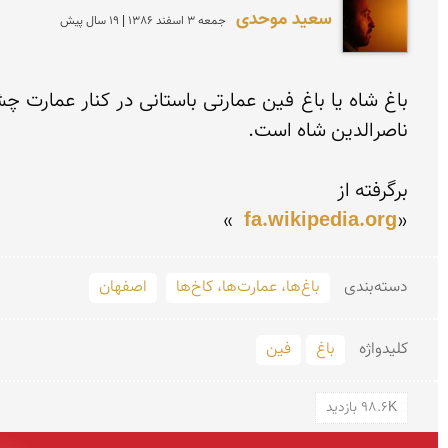
سعید موحدی
جمعه 3 اسفند 1386 | 19 سال پیش
»

fa.wikipedia.org
«
دسته‌بندی
باغ‌ها، عمارت‌ها، کاخ‌ها
اصفهان
کلید‌واژه
باغ
فین
98.6K بازدید