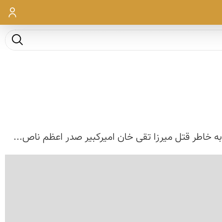
ورود
جست و ج
ه خاطر قتل میرزا تقی خان امیرکبیر صدر اعظم ناص...