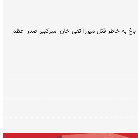
باغ شاه یا باغ فین عمارتی باستانی در کنار عمارت چشمه سلیمانیه واقع در فین کاشان است. شهرت اصلی این باغ به خاطر قتل میرزا تقی خان امیرکبیر صدر اعظم 