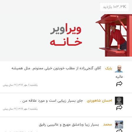
103.3K بازدید
بابک 
آقای گنجی‌زاده از مطلب خوبتون خیلی ممنونم. مثل همیشه 
عالیه
يكشنبه 8 مهر 1386 | 19 سال پیش
احسان شاهوردی 
جای بسیار زیبایی است و مورد علاقه من . 
يكشنبه 8 مهر 1386 | 19 سال پیش
محمد 
بسیار زیبا وباعشق مهیج و عالیییی رفیق