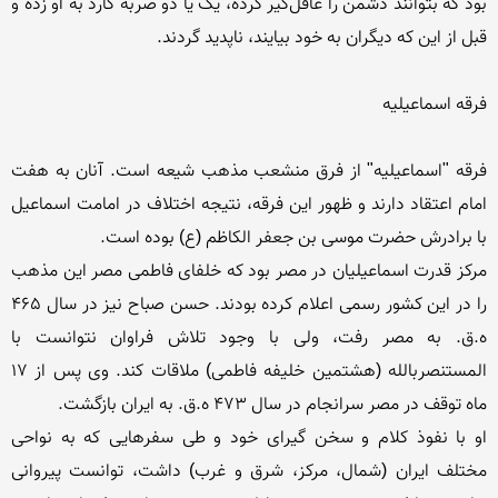
بود که بتوانند دشمن را غافل‌گیر کرده، یک یا دو ضربه کارد به او زده و 
فرقه "اسماعیلیه" از فرق منشعب مذهب شیعه است. آنان به هفت 
امام اعتقاد دارند و ظهور این فرقه، نتیجه اختلاف در امامت اسماعیل 
مرکز قدرت اسماعیلیان در مصر بود که خلفای فاطمی مصر این مذهب 
را در این کشور رسمی اعلام کرده بودند. حسن صباح نیز در سال 465 
ه.ق. به مصر رفت، ولی با وجود تلاش فراوان نتوانست با 
المستنصربالله (هشتمین خلیفه فاطمی) ملاقات كند. وی پس از 17 
او با نفوذ کلام و سخن گیرای خود و طی سفرهایی که به نواحی 
مختلف ایران (شمال، مركز، شرق و غرب) داشت، توانست پیروانی 