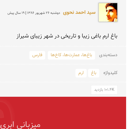
سید احمد نحوی
دوشنبه 26 شهريور 1386 | 19 سال پیش
باغ ارم باغی زیبا و تاریخی در شهر زیبای شیراز
دسته‌بندی
باغ‌ها، عمارت‌ها، کاخ‌ها
فارس
کلید‌واژه
باغ
ارم
101.4K بازدید