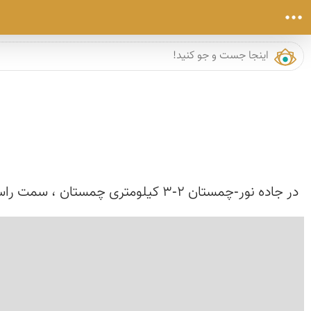
در جاده نور-چمستان 2-3 كیلومتری چمستان ، سمت راست جاده ای است كه در دل كوه و جنگل ما را به سمت روستایی می برد بنام لاویج كه علاوه بر طبیعت رویایی و طر...