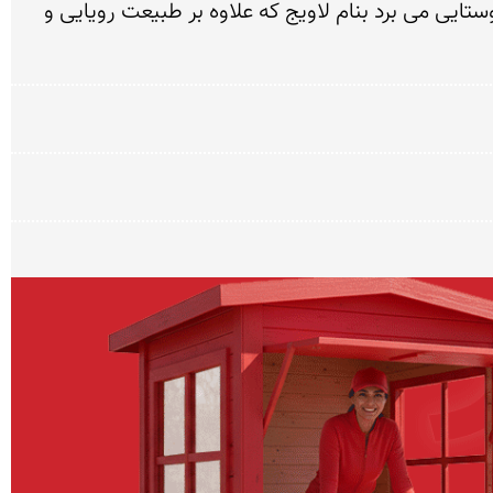
در جاده نور-چمستان 2-3 كیلومتری چمستان ، سمت راست جاده ای است كه در دل كوه و جنگل ما را به سمت روستایی می برد بنام لاویج كه علاوه بر طبیعت رویایی و 