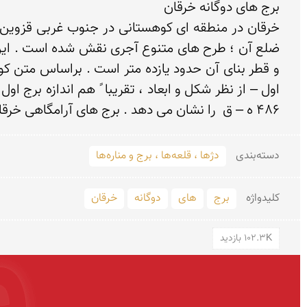
486 ه – ق  را نشان می دهد . برج های آرامگاهی خرقان با بیش از پنجاه طرح آجری ، جزء شاهكارهای آجر كاری معماری ایران به شمار می روند .
دسته‌بندی
دژها ، قلعه‌ها ، برج و مناره‌ها
کلید‌واژه
برج
های
دوگانه
خرقان
102.3K بازدید