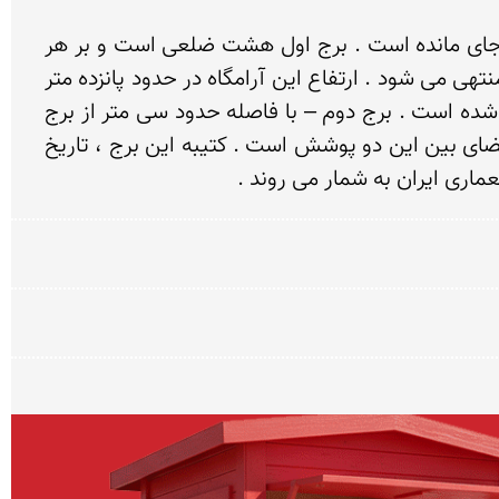
خرقان در منطقه ای كوهستانی در جنوب غربی قزوین ، قرار دارد . در این منطقه دو آرامگاه از دوره سلجوقی بر جای مانده است . برج اول هشت ضلعی است و بر هر 
ضلع آن ؛ طرح های متنوع آجری نقش شده است . این برج دارای گنبدیدوپوش است كه دو پلكان مارپیچ به آن منتهی می شود . ارتفاع این آرامگاه در حدود پانزده متر 
و قطر بنای آن حدود یازده متر است . براساس متن كوفی موجود در این بنا ، این برج در سال 460 ه – ق ساخته شده است . برج دوم – با فاصله حدود سی متر از برج 
اول – از نظر شكل و ابعاد ، تقریبا ً هم اندازه برج اول است . این بنا دارای گنبد دو پوش و یك پلكان منتهی به فضای بین این دو پوشش است . كتیبه این برج ، تاریخ 