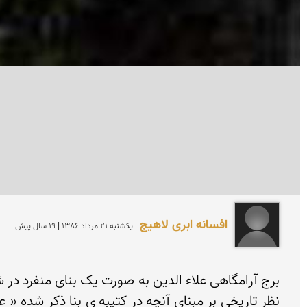
افسانه ابری لاهیج
يكشنبه 21 مرداد 1386 | 19 سال پیش