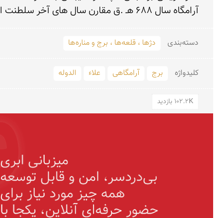
آرامگاه سال 688 هـ .ق مقارن سال های آخر سلطنت ارغون خان بود. چنان که از کتب انساب بر می آید، نسب او به امام سجاد (ع) می رسد.
دسته‌بندی
دژها ، قلعه‌ها ، برج و مناره‌ها
کلید‌واژه
برج
آرامگاهی
علاء
الدوله
102.2K بازدید