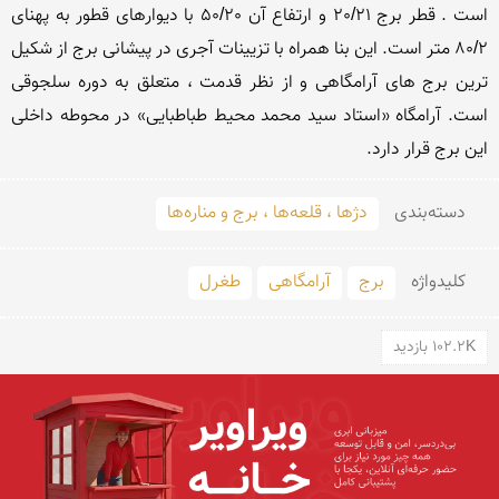
است . قطر برج 20/21 و ارتفاع آن 50/20 با دیوارهای قطور به پهنای 
80/2 متر است. این بنا همراه با تزیینات آجری در پیشانی برج از شکیل 
ترین برج های آرامگاهی و از نظر قدمت ، متعلق به دوره سلجوقی 
است. آرامگاه «استاد سید محمد محیط طباطبایی» در محوطه داخلی 
این برج قرار دارد.
دسته‌بندی
دژها ، قلعه‌ها ، برج و مناره‌ها
کلید‌واژه
برج
آرامگاهی
طغرل
102.2K بازدید