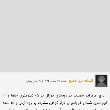
افسانه ابری لاهیج
شنبه 20 مرداد 1386 | 20 سال پیش
  برج امامزاده شعیب در روستای دوزال در 65 كیلومتری جلفا و 20 
كیلومتری شمال خروانق بر فراز كوهی مشرف بر رود ارس واقع شده 