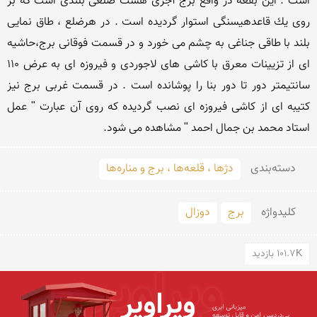
است . این بقعه در واقع برج آجری هشت ضلعی بلندی است كه بر 
روی یك قاعدهیسنگی استوار گردیده است . در هرضلع ، طاق نمایی 
بلند با طاقی جناغی به چشم می خورد و در قسمت فوقانی برج،حاشیه 
ای از تزیینات معرق با كاشی های لاجوردی و فیروزه ای به عرض 110 
سانتیمتر دور تا دور بنا را پوشانده است . در قسمت غربی برج نیز 
كتیبه ای از كاشی فیروزه ای نصب گردیده كه روی آن عبارت " عمل 
استاد محمد بن جمال احمد " مشاهده می شود.
دسته‌بندی
دژها ، قلعه‌ها ، برج و مناره‌ها
کلید‌واژه
برج
دوزال
101.7K بازدید