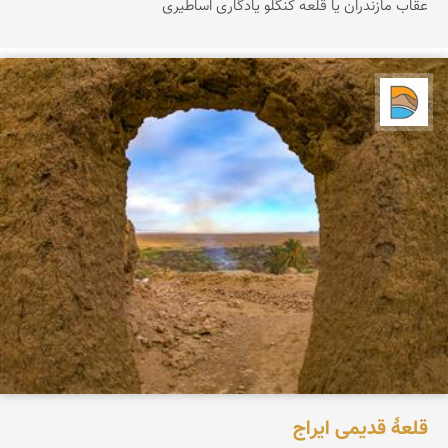
عقاب مازندران یا قلعه کنگلو یادگاری اساطیری
دریاچه کویر
قلعۀ قدیمی ایراج