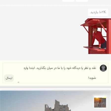
102K بازدید
مهدی مخلصیان