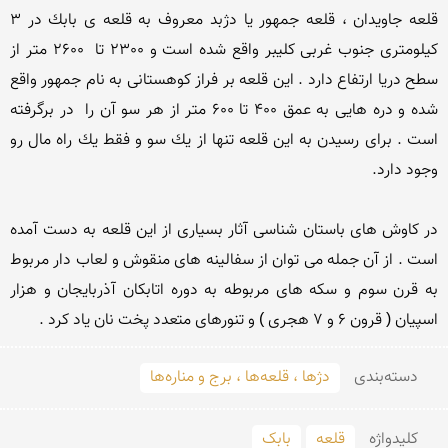
قلعه جاویدان ، قلعه جمهور یا دژبد معروف به قلعه ی بابك در 3 
كیلومتری جنوب غربی كلیبر واقع شده است و 2300 تا  2600 متر از 
سطح دریا ارتفاع دارد . این قلعه بر فراز كوهستانی به نام جمهور واقع 
شده و دره هایی به عمق 400 تا 600 متر از هر سو آن را  در برگرفته 
است . برای رسیدن به این قلعه تنها از یك سو و فقط یك راه مال رو 
در كاوش های باستان شناسی آثار بسیاری از این قلعه به دست آمده 
است . از آن جمله می توان از سفالینه های منقوش و لعاب دار مربوط 
به قرن سوم و سكه های مربوطه به دوره اتابكان آذربایجان و هزار 
اسپیان ( قرون 6 و 7 هجری ) و تنورهای متعدد پخت نان یاد كرد .
دسته‌بندی
دژها ، قلعه‌ها ، برج و مناره‌ها
کلید‌واژه
قلعه
بابک